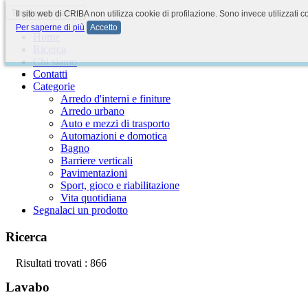
Toggle navigation
Il sito web di CRIBA non utilizza cookie di profilazione. Sono invece utilizzati 
Per saperne di più
Accetto
Home
Ricerca
Chi siamo
Contatti
Categorie
Arredo d'interni e finiture
Arredo urbano
Auto e mezzi di trasporto
Automazioni e domotica
Bagno
Barriere verticali
Pavimentazioni
Sport, gioco e riabilitazione
Vita quotidiana
Segnalaci un prodotto
Ricerca
Risultati trovati : 866
Lavabo