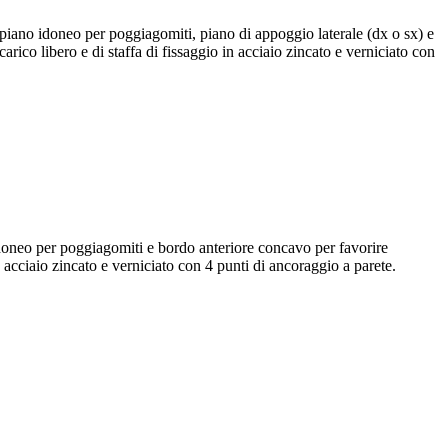
iano idoneo per poggiagomiti, piano di appoggio laterale (dx o sx) e
rico libero e di staffa di fissaggio in acciaio zincato e verniciato con
doneo per poggiagomiti e bordo anteriore concavo per favorire
n acciaio zincato e verniciato con 4 punti di ancoraggio a parete.