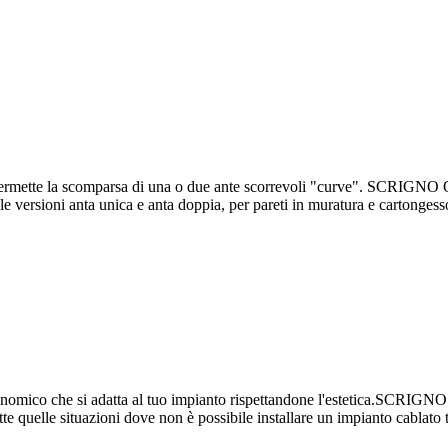
rmette la scomparsa di una o due ante scorrevoli "curve". SCRIGNO Or
e versioni anta unica e anta doppia, per pareti in muratura e cartongesso
ico che si adatta al tuo impianto rispettandone l'estetica.SCRIGNO Sw
te quelle situazioni dove non è possibile installare un impianto cablato