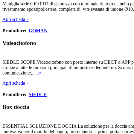
Maniglia serie GIOTTO di sicurezza con terminale ricurvo e anello port
rivestimento epossipoliestere, completa di vite svasata di unione Ø10, 
Apri scheda »
Produttore:
GOMAN
Videocitofono
SIEDLE SCOPE.Videocitofono con posto interno su DECT o APP per dispo
Grazie a tutte le funzioni principali di un posto video interno, Scope, n
comunicazione,
......»
Apri scheda »
Produttore:
SIEDLE
Box doccia
ESSENTIAL SOLUZIONE DOCCIA La soluzione per la doccia che integra
innovativa per il mondo del bagno, presentando la prima porta scorrevol