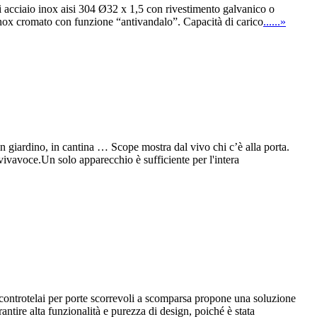
di acciaio inox aisi 304 Ø32 x 1,5 con rivestimento galvanico o
o inox cromato con funzione “antivandalo”. Capacità di carico
......»
giardino, in cantina … Scope mostra dal vivo chi c’è alla porta.
o vivavoce.Un solo apparecchio è sufficiente per l'intera
trotelai per porte scorrevoli a scomparsa propone una soluzione
ntire alta funzionalità e purezza di design, poiché è stata