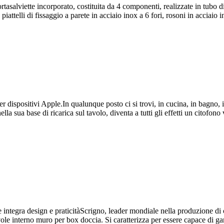
asalviette incorporato, costituita da 4 componenti, realizzate in tubo 
piattelli di fissaggio a parete in acciaio inox a 6 fori, rosoni in acciai
sitivi Apple.In qualunque posto ci si trovi, in cucina, in bagno, in 
ella sua base di ricarica sul tavolo, diventa a tutti gli effetti un citofon
 design e praticitàScrigno, leader mondiale nella produzione di con
e interno muro per box doccia. Si caratterizza per essere capace di gara