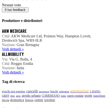
Nessun voto
Il tuo feedback
Produttore e distributori
AKW MEDICARE
Città:
AKW Medicare Ltd, Pointon Way, Hampton Lovett,
Droitwich Spa, WR9 0LR
Nazione:
Gran Bretagna
Vedi dettagli »
ALLMOBILITY
Via:
Via G. Balla, 4
Città:
Reggio Emilia
Nazione:
Italia
Vedi dettagli »
Tag di ricerca
automazioni
cancelli
giochi per esterno
bocchi
2-HAND-
ascensore
sollevatore
porte
arredo urbano
panchine
pareti ventilate
GRIFF
auto
CORRIMANO
ditec
bremi
domotica
wireless
cestini
doccia
fitness