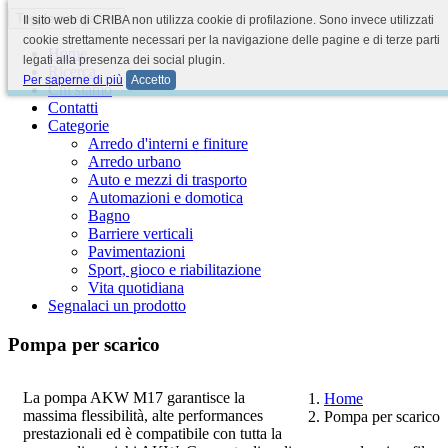
Toggle navigation
Il sito web di CRIBA non utilizza cookie di profilazione. Sono invece utilizzati
cookie strettamente necessari per la navigazione delle pagine e di terze parti
Home
legati alla presenza dei social plugin.
Ricerca
Per saperne di più
Accetto
Chi siamo
Contatti
Categorie
Arredo d'interni e finiture
Arredo urbano
Auto e mezzi di trasporto
Automazioni e domotica
Bagno
Barriere verticali
Pavimentazioni
Sport, gioco e riabilitazione
Vita quotidiana
Segnalaci un prodotto
Pompa per scarico
La pompa AKW M17 garantisce la
Home
massima flessibilità, alte performances
Pompa per scarico
prestazionali ed è compatibile con tutta la