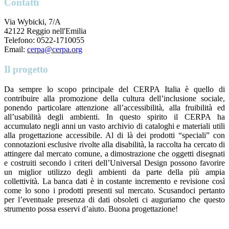
Contatti
Via Wybicki, 7/A
42122 Reggio nell'Emilia
Telefono: 0522-1710055
Email:
cerpa@cerpa.org
Il progetto
Da sempre lo scopo principale del CERPA Italia è quello di
contribuire alla promozione della cultura dell’inclusione sociale,
ponendo particolare attenzione all’accessibilità, alla fruibilità ed
all’usabilità degli ambienti.
In questo spirito il CERPA ha
accumulato negli anni un vasto archivio di cataloghi e materiali utili
alla progettazione accessibile. Al di là dei prodotti “speciali” con
connotazioni esclusive rivolte alla disabilità, la raccolta ha cercato di
attingere dal mercato comune, a dimostrazione che oggetti disegnati
e costruiti secondo i criteri dell’Universal Design possono favorire
un miglior utilizzo degli ambienti da parte della più ampia
collettività.
La banca dati è in costante incremento e revisione così
come lo sono i prodotti presenti sul mercato. Scusandoci pertanto
per l’eventuale presenza di dati obsoleti ci auguriamo che questo
strumento possa esservi d’aiuto. B
uona progettazione!